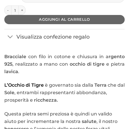
Bracciale Crono – Occhio di Tigre quantità
AGGIUNGI AL CARRELLO
Visualizza confezione regalo
Bracciale
con filo in cotone e chiusura in a
rgento
925
, realizzato a mano con
occhio di tigre
e pietra
lavica
.
L’Occhio di Tigre
è governato sia dalla
Terra
che dal
Sole
, entrambi rappresentanti abbondanza,
prosperità e
ricchezza.
Questa pietra semi preziosa è quindi un valido
aiuto per incrementare la nostra
salute
, il nostro
benessere
e l’armonia delle nostre forze vitali.