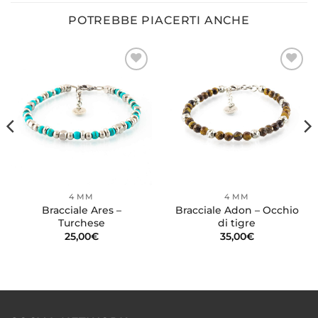
POTREBBE PIACERTI ANCHE
Aggiungi
Aggiungi
alla lista
alla lista
dei
dei
desideri
desideri
4 MM
4 MM
Bracciale Ares –
Bracciale Adon – Occhio
Turchese
di tigre
25,00
€
35,00
€