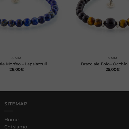
+
6 MM
6 MM
ale Morfeo – Lapslazzuli
Bracciale Eolo– Occhio 
26,00
€
25,00
€
SITEMAP
Home
Chi siamo