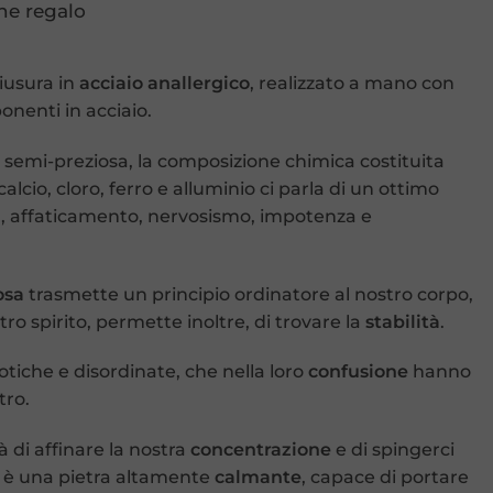
ne regalo
iusura in
acciaio anallergico
, realizzato a mano con
nenti in acciaio.
 semi-preziosa, la composizione chimica costituita
lcio, cloro, ferro e alluminio ci parla di un ottimo
a, affaticamento, nervosismo, impotenza e
osa
trasmette un principio ordinatore al nostro corpo,
ro spirito, permette inoltre, di trovare la
stabilità
.
tiche e disordinate, che nella loro
confusione
hanno
tro.
à di affinare la nostra
concentrazione
e di spingerci
e, è una pietra altamente
calmante
, capace di portare