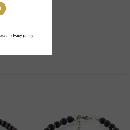
nostra
privacy policy
Aggiungi
Aggiungi
alla lista
alla lista
dei
dei
desideri
desideri