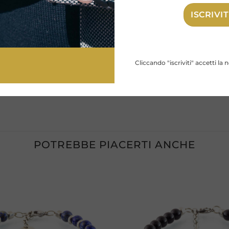
lla produzione esclusivamente fatta a mano.
Cliccando "iscriviti" accetti la 
POTREBBE PIACERTI ANCHE
Aggiungi
alla lista
dei
desideri