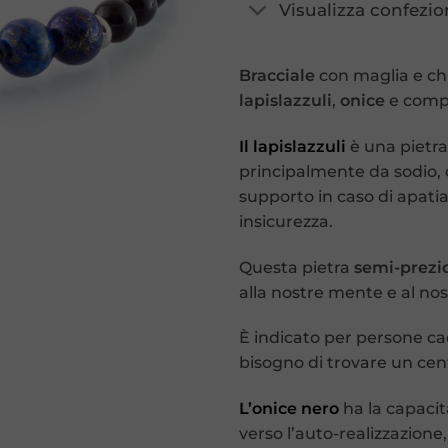
Visualizza confezio
Bracciale
con maglia e ch
lapislazzuli
,
onice
e compo
Il
lapislazzuli
è una pietra
principalmente da sodio, ca
supporto in caso di apati
insicurezza.
Questa pietra
semi-prezi
alla nostre mente e al nost
È indicato per persone cao
bisogno di trovare un cen
L’onice nero
ha la capacit
verso l’auto-realizzazion