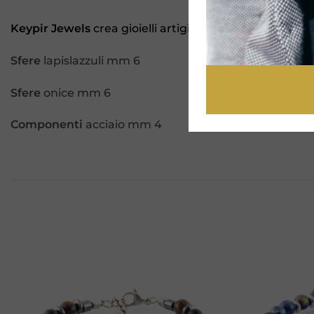
Keypir Jewels
crea gioielli artigianali dal disegno a
Sfere
lapislazzuli mm 6
Sfere
onice mm 6
Componenti
acciaio mm 4
Aggiungi
alla lista
dei
desideri