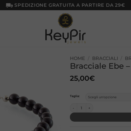
SPEDIZIONE GRATUITA A PARTIRE DA 29€
HOME
/
BRACCIALI
/
BR
Bracciale Ebe –
Aggiungi
alla lista
25,00
€
dei
desideri
Taglia:
Bracciale Ebe – Lapislazzuli quantità