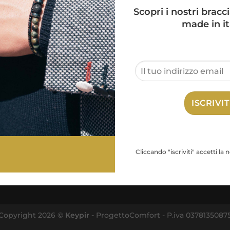
REGISTRATI
Scopri i nostri bracci
made in it
SITEMAP
Home
Chi siamo
Shop
Cliccando "iscriviti" accetti la 
Gallery
Contatti
Copyright 2026 ©
Keypir -
ProgettoComfort - P.iva 0378135087