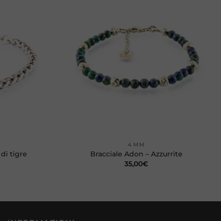
Aggiungi
Aggiungi
alla lista
alla lista
dei
dei
desideri
desideri
+
4 MM
 di tigre
Bracciale Adon – Azzurrite
35,00
€