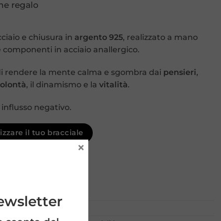
ne regalo
ciaio e chiusura in
argento 925
, realizzato a mano
 componenti in acciaio anallergico.
di rendere la mente calma e sgombra dai
pensieri
,
olontà
, il dinamismo e la
vitalità
.
 influsso negativo.
zzare il tuo bracciale
×
partire da €29
rni lavorativi
newsletter