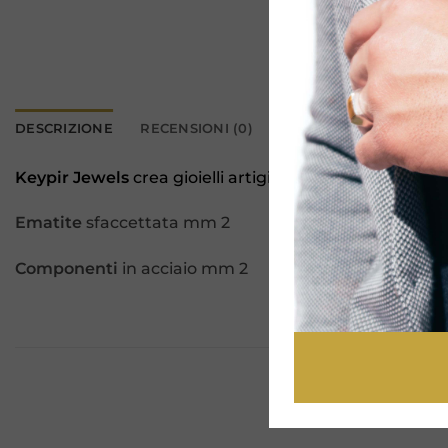
DESCRIZIONE
RECENSIONI (0)
Keypir Jewels
crea gioielli artigianali dal disegno a
Ematite
sfaccettata mm 2
Componenti
in acciaio mm 2