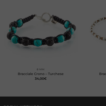
Aggiungi
alla lista
dei
desideri
+
+
8 MM
Bracciale Crono – Turchese
Bra
34,00
€