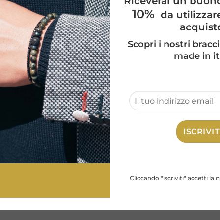
Riceverai un buon
Categorie:
3 mm
,
3 mm
,
Braccia
10%
da utilizzar
acquist
Scopri i nostri bracci
made in it
lla produzione esclusivamente fatta a mano.
Cliccando "iscriviti" accetti la 
POTREBBE PIACERTI ANCHE