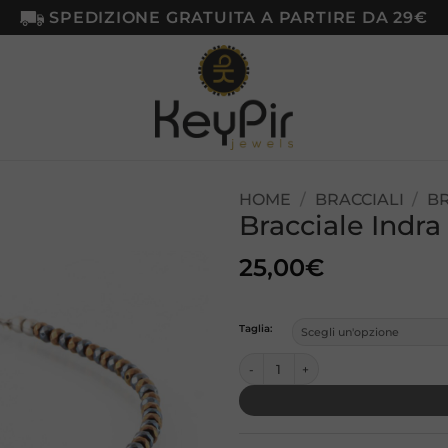
SPEDIZIONE GRATUITA A PARTIRE DA 29€
HOME
/
BRACCIALI
/
BR
Bracciale Indra
Aggiungi
alla lista
25,00
€
dei
desideri
Taglia:
Bracciale Indra – Ematite quantità