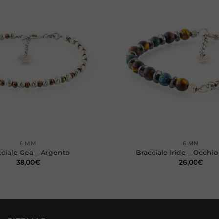
Aggiungi
alla lista
dei
desideri
+
6 MM
6 MM
cciale Gea – Argento
Bracciale Iride – Occhio
38,00
€
26,00
€