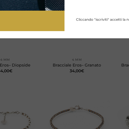
Aggiungi
Aggiungi
alla lista
alla lista
dei
dei
desideri
desideri
Cliccando "iscriviti" accetti la 
+
+
4 MM
4 MM
 Eros– Diopside
Bracciale Eros– Granato
Bra
34,00
€
34,00
€
Aggiungi
Aggiungi
alla lista
alla lista
dei
dei
desideri
desideri