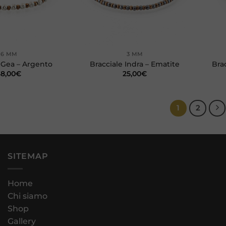
+
+
6 MM
3 MM
 Gea – Argento
Bracciale Indra – Ematite
Bra
38,00
€
25,00
€
1
2
SITEMAP
Home
Chi siamo
Shop
Gallery