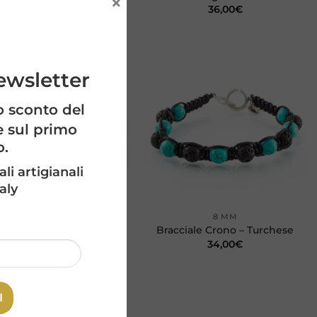
×
36,00
€
newsletter
Aggiungi
Aggiungi
alla lista
alla lista
dei
dei
o sconto del
desideri
desideri
e sul primo
o.
ali artigianali
aly
+
8 MM
8 MM
ciale Crono – Occhio di
Bracciale Crono – Turchese
Tigre
34,00
€
34,00
€