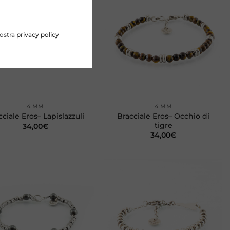
Aggiungi
Aggiungi
alla lista
alla lista
dei
dei
desideri
desideri
nostra
privacy policy
+
4 MM
4 MM
Bracciale Eros– Occhio di
cciale Eros– Lapislazzuli
tigre
34,00
€
34,00
€
Aggiungi
Aggiungi
alla lista
alla lista
dei
dei
desideri
desideri