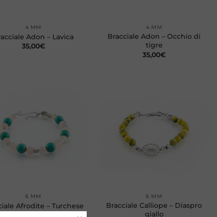
+
4 MM
4 MM
Bracciale Adon – Occhio di
acciale Adon – Lavica
tigre
35,00
€
35,00
€
Aggiungi
Aggiungi
alla lista
alla lista
dei
dei
desideri
desideri
+
6 MM
6 MM
Bracciale Calliope – Diaspro
ciale Afrodite – Turchese
giallo
35,00
€