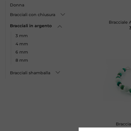
Donna
+
Bracciali con chiusura
Bracciale 
Bracciali in argento
3 mm
4 mm
6 mm
8 mm
Bracciali shamballa
+
Braccia
Acq