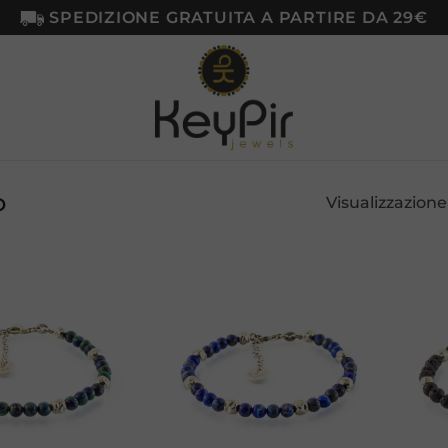
SPEDIZIONE GRATUITA A PARTIRE DA 29€
O
Visualizzazione 
Aggiungi
Aggiungi
alla lista
alla lista
dei
dei
desideri
desideri