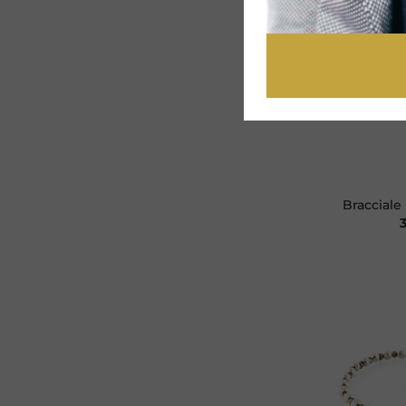
+
Bracciale