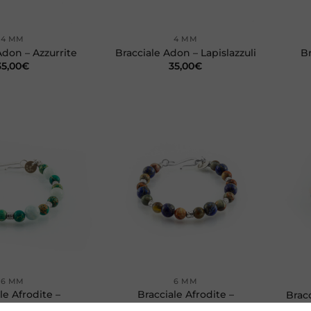
+
+
4 MM
4 MM
Adon – Azzurrite
Bracciale Adon – Lapislazzuli
Br
35,00
€
35,00
€
Aggiungi
Aggiungi
alla lista
alla lista
dei
dei
desideri
desideri
+
+
6 MM
6 MM
le Afrodite –
Bracciale Afrodite –
Brac
uamarina
Lapislazzuli