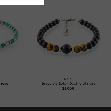
Aggiungi
Aggiungi
alla lista
alla lista
dei
dei
desideri
desideri
+
6 MM
chese
Bracciale Eolo– Occhio di tigre
25,00
€