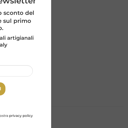
newsletter
o sconto del
e sul primo
o.
ali artigianali
aly
nostra
privacy policy