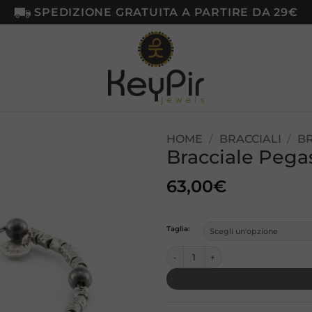
SPEDIZIONE GRATUITA A PARTIRE DA 29€
HOME
/
BRACCIALI
/
BR
Bracciale Pega
Aggiungi
alla lista
63,00
€
dei
desideri
Taglia:
Bracciale Pegaso – Ematite quantità