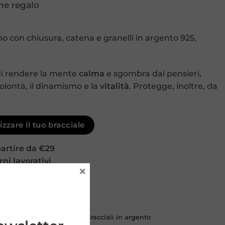
ne regalo
o con chiusura, catena e granelli in argento 925,
di rendere la mente
calma
e sgombra dai pensieri,
olontà, il dinamismo e la
vitalità
. Protegge, inoltre, da
zzare il tuo bracciale
partire da €29
rni lavorativi
×
li
,
Bracciali con chiusura
,
Bracciali in argento