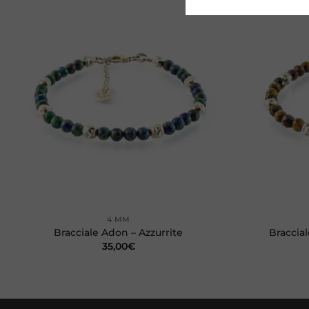
Aggiungi
alla lista
dei
desideri
+
+
4 MM
Bracciale Adon – Azzurrite
Braccial
35,00
€