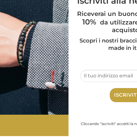
Iscriviti alla 
Riceverai un buon
10%
da utilizzar
acquist
Scopri i nostri bracci
made in it
lla produzione esclusivamente fatta a mano.
POTREBBE PIACERTI ANCHE
Cliccando "iscriviti" accetti la 