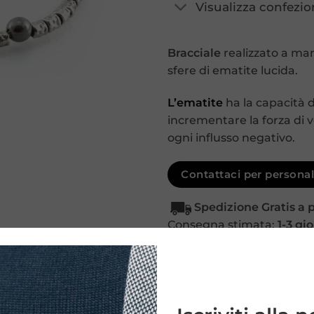
Visualizza confezio
Bracciale
realizzato a man
sfere di ematite lucida.
L’ematite
ha la capacità 
incrementare la forza di v
ogni influsso negativo.
Contattaci per personali
Spedizione Gratis a 
Consegna stimata:
1-3 gio
COD:
N/A
Categorie:
6 mm
,
6 mm
,
Braccia