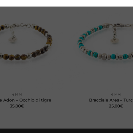
Aggiungi
alla lista
dei
desideri
+
4 MM
4 MM
e Adon – Occhio di tigre
Bracciale Ares – Tur
35,00
€
25,00
€