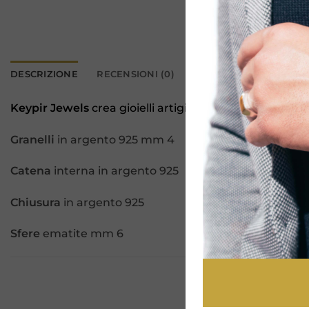
DESCRIZIONE
RECENSIONI (0)
Keypir Jewels
crea gioielli artigianali dal disegno a
Granelli
in argento 925 mm 4
Catena
interna in argento 925
Chiusura
in argento 925
Sfere
ematite mm 6